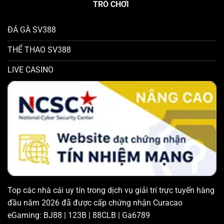
TRÒ CHƠI
ĐÁ GÀ SV388
THỂ THAO SV388
LIVE CASINO
Top các nhà cái uy tín trong dịch vụ giải trí trực tuyến hàng
đầu năm 2026 đã được cấp chứng nhận Curacao
eGaming:
BJ88
|
123B
|
88CLB
|
Ga6789