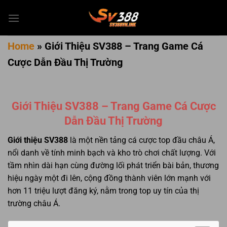
Bỏ
qua
nội
dung
Home
»
Giới Thiệu SV388 – Trang Game Cá
Cược Dẫn Đầu Thị Trường
Giới Thiệu SV388 – Trang Game Cá Cược
Dẫn Đầu Thị Trường
Giới thiệu SV388
là một nền tảng cá cược top đầu châu Á,
nổi danh về tính minh bạch và kho trò chơi chất lượng. Với
tầm nhìn dài hạn cùng đường lối phát triển bài bản, thương
hiệu ngày một đi lên, cộng đồng thành viên lớn mạnh với
hơn 11 triệu lượt đăng ký, nằm trong top uy tín của thị
trường châu Á.