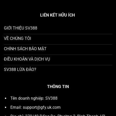
LIÊN KẾT HỮU ÍCH
GIỚI THIỆU SV388
VỀ CHÚNG TÔI
CHÍNH SÁCH BẢO MẬT
ĐIỀU KHOẢN VÀ DỊCH VỤ
SV388 LỪA ĐẢO?
THÔNG TIN
Tên doanh nghiệp: SV388
Email:
support@gfy.uk.com