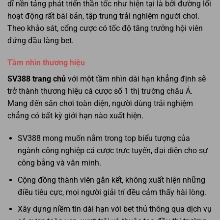
dĩ nền tảng phát triển thần tốc như hiện tại là bởi đường lối
hoạt động rất bài bản, tập trung trải nghiệm người chơi.
Theo khảo sát, cổng cược có tốc độ tăng trưởng hội viên
đứng đầu làng bet.
Tầm nhìn thương hiệu
SV388 trang chủ
với một tầm nhìn dài hạn khẳng định sẽ
trở thành thương hiệu cá cược số 1 thị trường châu Á.
Mang đến sân chơi toàn diện, người dùng trải nghiệm
chẳng có bất kỳ giới hạn nào xuất hiện.
SV388 mong muốn nằm trong top biểu tượng của
ngành công nghiệp cá cược trực tuyến, đại diện cho sự
công bằng và văn minh.
Cộng đồng thành viên gắn kết, không xuất hiện những
điều tiêu cực, mọi người giải trí đều cảm thấy hài lòng.
Xây dựng niềm tin dài hạn với bet thủ thông qua dịch vụ