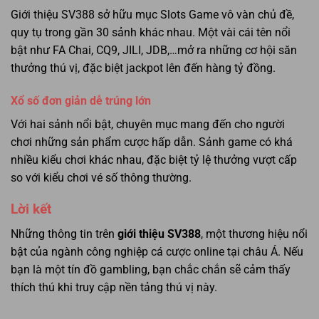
Giới thiệu SV388 sở hữu mục Slots Game vô vàn chủ đề,
quy tụ trong gần 30 sảnh khác nhau. Một vài cái tên nổi
bật như FA Chai, CQ9, JILI, JDB,…mở ra những cơ hội săn
thưởng thú vị, đặc biệt jackpot lên đến hàng tỷ đồng.
Xổ số đơn giản dễ trúng lớn
Với hai sảnh nổi bật, chuyên mục mang đến cho người
chơi những sản phẩm cược hấp dẫn. Sảnh game có khá
nhiều kiểu chơi khác nhau, đặc biệt tỷ lệ thưởng vượt cấp
so với kiểu chơi vé số thông thường.
Lời kết
Những thông tin trên
giới thiệu SV388
, một thương hiệu nổi
bật của ngành công nghiệp cá cược online tại châu Á. Nếu
bạn là một tín đồ gambling, bạn chắc chắn sẽ cảm thấy
thích thú khi truy cập nền tảng thú vị này.