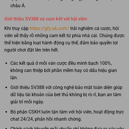
châu Á.
Giới thiệu SV388 và cam kết với hội viên
Khi truy cập
https://gfy.uk.com/
trải nghiệm cá cược, hội
viên sẽ thấy rõ những cam kết từ phía nhà cái. Chúng được
thể hiện bằng loạt hành động cụ thể, đảm bảo quyền lợi
người chơi đặt lên trên hết.
Các kết quả ở mỗi ván cược đều minh bạch 100%,
không can thiệp bởi phần mềm hay có dấu hiệu gian
lận.
Giới thiệu SV388 với công nghệ bảo mật toàn diện giúp
dữ liệu tài khoản của bet thủ không bị rò rỉ, bạn an tâm
giải trí mỗi ngày.
Bộ phận CSKH luôn tận tâm với hội viên, hoạt động trực
chat 24/24, phản hồi nhanh chóng.
Chính sách khuyến mãi chuẩn chỉ không đưa ra các yêu